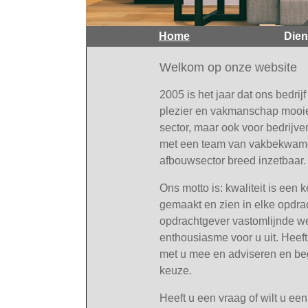
Home
Dien
Welkom op onze website
2005 is het jaar dat ons bedrij
plezier en vakmanschap mooie p
sector, maar ook voor bedrijv
met een team van vakbekwame 
afbouwsector breed inzetbaar.
Ons motto is: kwaliteit is een
gemaakt en zien in elke opdra
opdrachtgever vastomlijnde w
enthousiasme voor u uit. Heef
met u mee en adviseren en beg
keuze.
Heeft u een vraag of wilt u ee